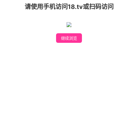
请使用手机访问18.tv或扫码访问
爱啪APP
继续浏览
下载安装
私人专属美女直播 APP